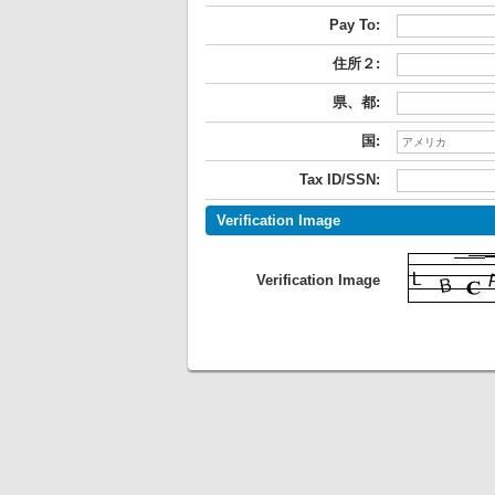
Pay To:
住所２:
県、都:
国:
Tax ID/SSN:
Verification Image
Verification Image