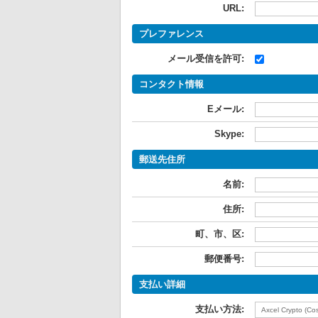
URL:
プレファレンス
メール受信を許可:
コンタクト情報
Eメール:
Skype:
郵送先住所
名前:
住所:
町、市、区:
郵便番号:
支払い詳細
支払い方法: