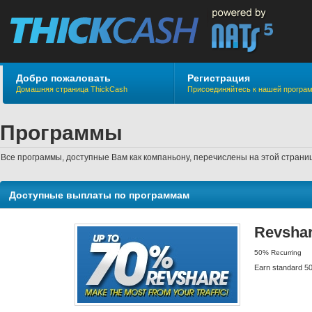
Добро пожаловать
Регистрация
Домашняя страница ThickCash
Присоединяйтесь к нашей програ
Программы
Все программы, доступные Вам как компаньону, перечислены на этой стран
Доступные выплаты по программам
Revshar
50% Recurring
Earn standard 50