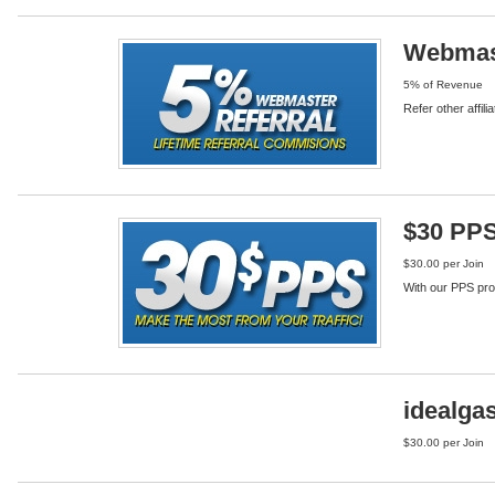
Webmast
5% of Revenue
Refer other affili
$30 PP
$30.00 per Join
With our PPS prog
idealga
$30.00 per Join