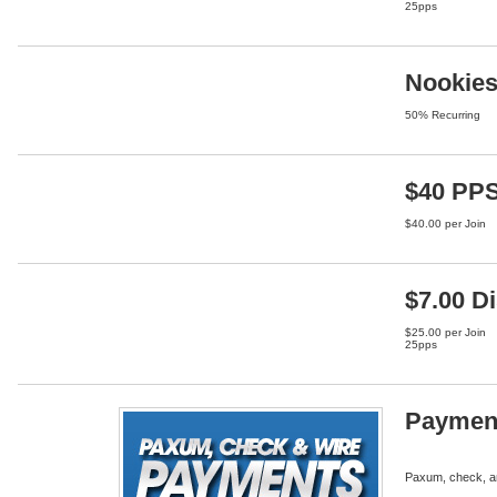
25pps
Nookies
50% Recurring
$40 PP
$40.00 per Join
$7.00 D
$25.00 per Join
25pps
Paymen
Paxum, check, an