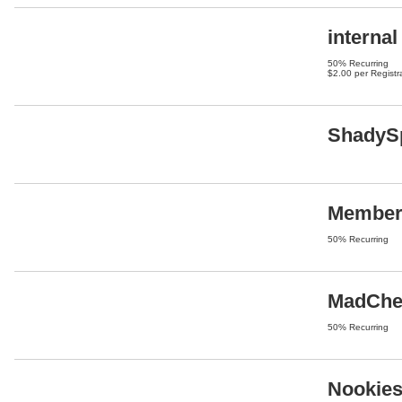
internal
50% Recurring
$2.00 per Registr
ShadyS
Member 
50% Recurring
MadChe
50% Recurring
Nookies