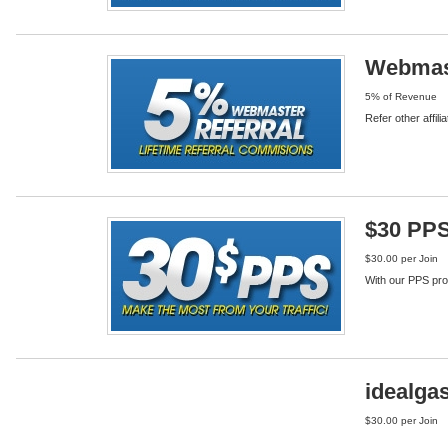
Webmast
5% of Revenue
Refer other affili
$30 PP
$30.00 per Join
With our PPS prog
idealga
$30.00 per Join