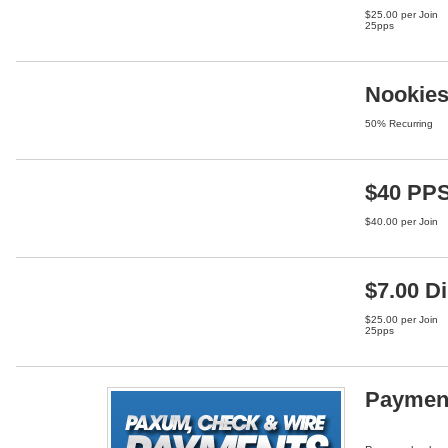
$25.00 per Join
25pps
Nookies
50% Recurring
$40 PP
$40.00 per Join
$7.00 D
$25.00 per Join
25pps
Paymen