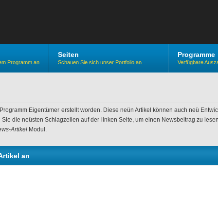
Seiten
Programme
erem Programm an
Schauen Sie sich unser Portfolio an
Verfügbare Ausz
h Programm Eigentümer erstellt worden. Diese neün Artikel können auch neü Entwic
ie die neüsten Schlagzeilen auf der linken Seite, um einen Newsbeitrag zu lesen;
ews-Artikel
Modul.
rtikel an